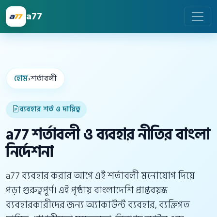
a77
হোম
›
শর্তাবলী
ব্যবহার শর্ত ও দায়িত্ব
a77 শর্তাবলী ও ব্যবহার নীতির বাংলা
নির্দেশনা
a77 ব্যবহার করার আগে এই শর্তাবলী মনোযোগ দিয়ে
পড়া গুরুত্বপূর্ণ। এই পৃষ্ঠায় বাংলাদেশি প্রাপ্তবয়স্ক
ব্যবহারকারীদের জন্য অ্যাকাউন্ট ব্যবহার, ব্যক্তিগত