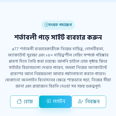
সংযত পদক্ষেপ
শর্তাবলী পড়ে সাইট ব্যবহার করুন
a77 শর্তাবলী ব্যবহারকারীকে নিজের দায়িত্ব, গোপনীয়তা,
অ্যাকাউন্ট সুরক্ষা এবং ১৮+ দায়িত্বশীল গেমিং সম্পর্কে পরিষ্কার
ধারণা দিতে তৈরি করা হয়েছে। আপনি চাইলে হোম পৃষ্ঠায় ফিরে
সাইটের বিভাগগুলো দেখতে পারেন, অথবা নিজের অ্যাকাউন্টে
প্রবেশের আগে নিয়মগুলো আবার পর্যালোচনা করতে পারেন।
যেকোনো অনলাইন বিনোদনের ক্ষেত্রে শান্তভাবে পড়া, নিজের সীমা
জানা এবং প্রয়োজনে বিরতি নেওয়া সব সময় গুরুত্বপূর্ণ।
লগইন
হোম
নিবন্ধন