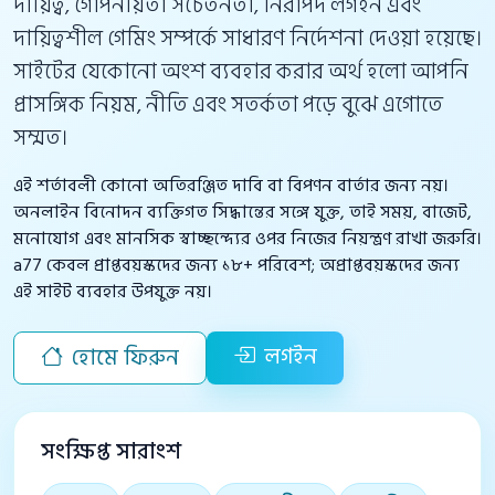
দায়িত্ব, গোপনীয়তা সচেতনতা, নিরাপদ লগইন এবং
দায়িত্বশীল গেমিং সম্পর্কে সাধারণ নির্দেশনা দেওয়া হয়েছে।
সাইটের যেকোনো অংশ ব্যবহার করার অর্থ হলো আপনি
প্রাসঙ্গিক নিয়ম, নীতি এবং সতর্কতা পড়ে বুঝে এগোতে
সম্মত।
এই শর্তাবলী কোনো অতিরঞ্জিত দাবি বা বিপণন বার্তার জন্য নয়।
অনলাইন বিনোদন ব্যক্তিগত সিদ্ধান্তের সঙ্গে যুক্ত, তাই সময়, বাজেট,
মনোযোগ এবং মানসিক স্বাচ্ছন্দ্যের ওপর নিজের নিয়ন্ত্রণ রাখা জরুরি।
a77 কেবল প্রাপ্তবয়স্কদের জন্য ১৮+ পরিবেশ; অপ্রাপ্তবয়স্কদের জন্য
এই সাইট ব্যবহার উপযুক্ত নয়।
লগইন
হোমে ফিরুন
সংক্ষিপ্ত সারাংশ