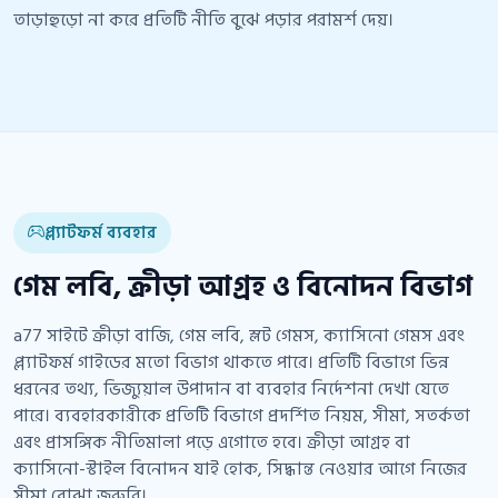
তাড়াহুড়ো না করে প্রতিটি নীতি বুঝে পড়ার পরামর্শ দেয়।
প্ল্যাটফর্ম ব্যবহার
গেম লবি, ক্রীড়া আগ্রহ ও বিনোদন বিভাগ
a77 সাইটে ক্রীড়া বাজি, গেম লবি, স্লট গেমস, ক্যাসিনো গেমস এবং
প্ল্যাটফর্ম গাইডের মতো বিভাগ থাকতে পারে। প্রতিটি বিভাগে ভিন্ন
ধরনের তথ্য, ভিজ্যুয়াল উপাদান বা ব্যবহার নির্দেশনা দেখা যেতে
পারে। ব্যবহারকারীকে প্রতিটি বিভাগে প্রদর্শিত নিয়ম, সীমা, সতর্কতা
এবং প্রাসঙ্গিক নীতিমালা পড়ে এগোতে হবে। ক্রীড়া আগ্রহ বা
ক্যাসিনো-স্টাইল বিনোদন যাই হোক, সিদ্ধান্ত নেওয়ার আগে নিজের
সীমা বোঝা জরুরি।