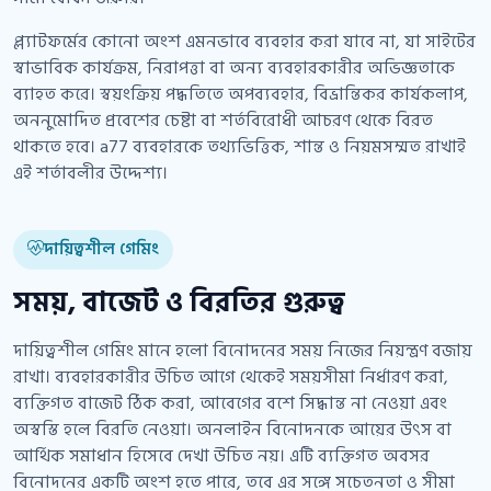
প্ল্যাটফর্মের কোনো অংশ এমনভাবে ব্যবহার করা যাবে না, যা সাইটের
স্বাভাবিক কার্যক্রম, নিরাপত্তা বা অন্য ব্যবহারকারীর অভিজ্ঞতাকে
ব্যাহত করে। স্বয়ংক্রিয় পদ্ধতিতে অপব্যবহার, বিভ্রান্তিকর কার্যকলাপ,
অননুমোদিত প্রবেশের চেষ্টা বা শর্তবিরোধী আচরণ থেকে বিরত
থাকতে হবে। a77 ব্যবহারকে তথ্যভিত্তিক, শান্ত ও নিয়মসম্মত রাখাই
এই শর্তাবলীর উদ্দেশ্য।
দায়িত্বশীল গেমিং
সময়, বাজেট ও বিরতির গুরুত্ব
দায়িত্বশীল গেমিং মানে হলো বিনোদনের সময় নিজের নিয়ন্ত্রণ বজায়
রাখা। ব্যবহারকারীর উচিত আগে থেকেই সময়সীমা নির্ধারণ করা,
ব্যক্তিগত বাজেট ঠিক করা, আবেগের বশে সিদ্ধান্ত না নেওয়া এবং
অস্বস্তি হলে বিরতি নেওয়া। অনলাইন বিনোদনকে আয়ের উৎস বা
আর্থিক সমাধান হিসেবে দেখা উচিত নয়। এটি ব্যক্তিগত অবসর
বিনোদনের একটি অংশ হতে পারে, তবে এর সঙ্গে সচেতনতা ও সীমা