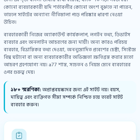
কোনো ব্যবহারকারী যদি শর্তাবলীর কোনো অংশ বুঝতে না পারেন,
তাহলে সাইটের অন্যান্য নীতিমালা পড়ে পরিষ্কার ধারণা নেওয়া
উচিত।
ব্যবহারকারী নিজের অ্যাকাউন্ট কার্যকলাপ, লগইন তথ্য, ডিভাইস
ব্যবহার এবং অনলাইন আচরণের জন্য দায়ী। অন্য কারও পরিচয়
ব্যবহার, বিভ্রান্তিকর তথ্য দেওয়া, অননুমোদিত প্রবেশের চেষ্টা, সিস্টেমে
বিঘ্ন ঘটানো বা অন্য ব্যবহারকারীর অভিজ্ঞতা ক্ষতিগ্রস্ত করার মতো
আচরণ গ্রহণযোগ্য নয়। a77 শান্ত, সচেতন ও নিয়ম মেনে ব্যবহারের
ওপর গুরুত্ব দেয়।
১৮+ স্মরণিকা:
অপ্রাপ্তবয়স্কদের জন্য এই সাইট নয়। বয়স,
দায়িত্ব এবং ব্যক্তিগত সীমা সম্পর্কে নিশ্চিত হয়ে তবেই সাইট
ব্যবহার করুন।